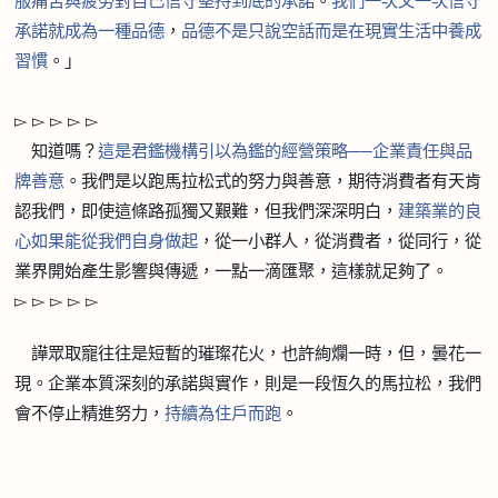
服痛苦與疲勞對自己信守堅持到底的承
諾
。
我們一次又一次信守
承諾就成為一種品
德
，
品德不是只說空話而是在現實生活中養成
習
慣
。」
▻
▻
▻
▻
▻
知道嗎？
這是君鑑機構引以為鑑的經營策略
──
企業責任與品
牌善
意
。我們是以跑馬拉松式的努力與善意，期待消費者有天肯
認我們，即使這條路孤獨又艱難，但我們深深明白，
建築業的良
心如果能從我們自身做
起
，從一小群人，從消費者，從同行，從
業界開始產生影響與傳遞，一點一滴匯聚，這樣就足夠了。
▻
▻
▻
▻
▻
譁眾取寵往往是短暫的璀璨花火，也許絢爛一時，但，曇花一
現。企業本質深刻的承諾與實作，則是一段恆久的馬拉松，我們
會不停止精進努力，
持續為住戶而
跑
。