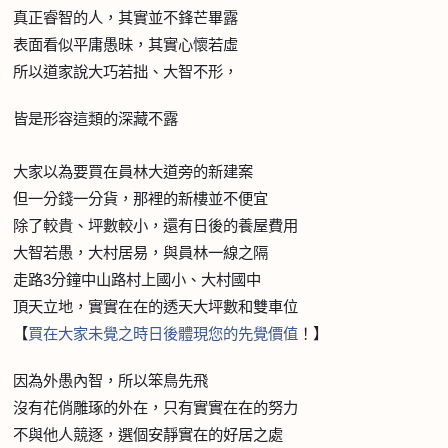
真正睿智的人，其實並不鋒芒畢露
表面看似平庸愚昧，其實心懷若虛
所以道家說大巧若拙、大智不形，
皆是形容這類的深藏不露
大家以為要買在員林大道旁的新建案
但一分錢一分貨，那裡的新樓並不便宜
除了較貴、坪數較小，還有日後的養屋費用
大智若愚，大村居易，與員林一線之隔
走路
3
分鐘中山路村上國小、大村國中
頂天立地，實實在在的透天大坪數和雙車位
【
買在大家未覺之時日後體現您的先覺價
值
！】
因為外愚內智，所以笨鳥先飛
沒有花俏雕琢的外在，只有實實在在的努力
不與他人競逐，選個安靜實在的好居之處