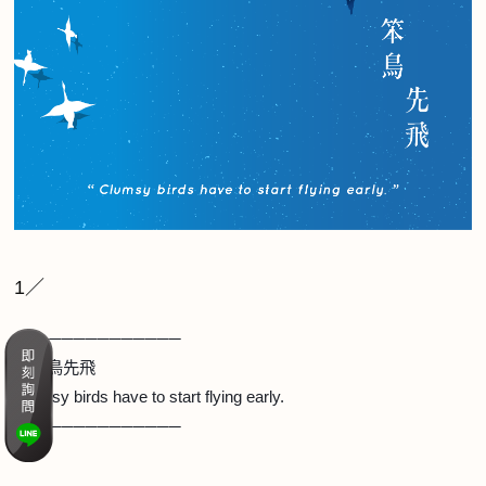
1／
──────────────
》笨鳥先飛
Clumsy birds have to start flying early.
──────────────