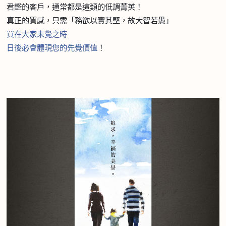
君鑑的客戶，通常都是這類的低調菁英！
真正的質感，只需「務欲以實其堅，故大智若愚」
買在大家未覺之
時
日後必會體現您的先覺價
值
！