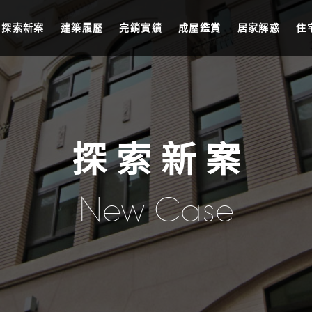
探索新案
建築履歷
完銷實績
成屋鑑賞
居家解惑
住
探 索 新 案
New Case