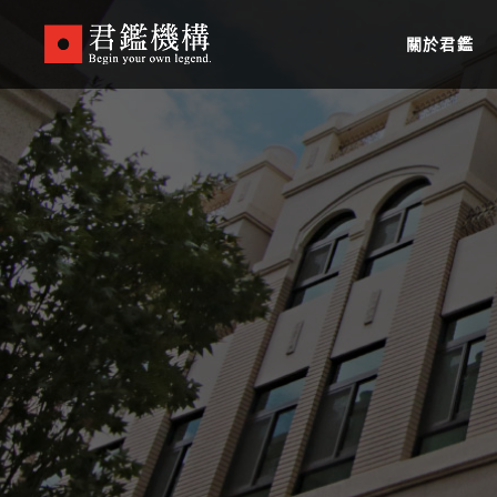
Skip
to
關於君鑑
main
content