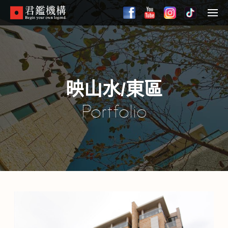
Skip
to
Menu
main
content
映山水/東區
Portfolio