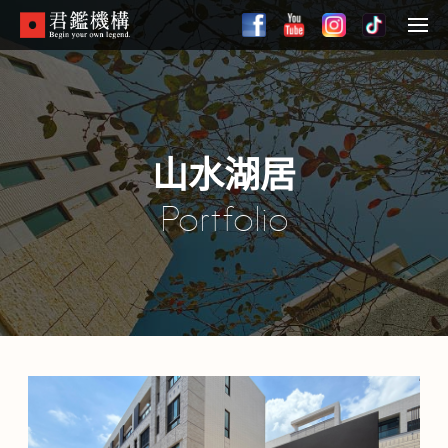
Skip
to
Menu
main
content
山水湖居
Portfolio