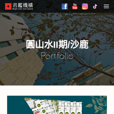
Skip
to
Menu
main
content
圓山水II期/沙鹿
Portfolio