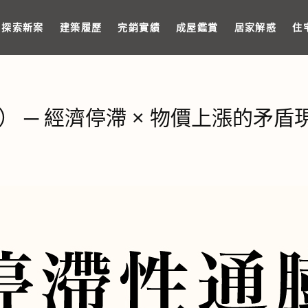
探索新案
建築履歷
完銷實績
成屋鑑賞
居家解惑
住
ion） ─ 經濟停滯 × 物價上漲的矛盾